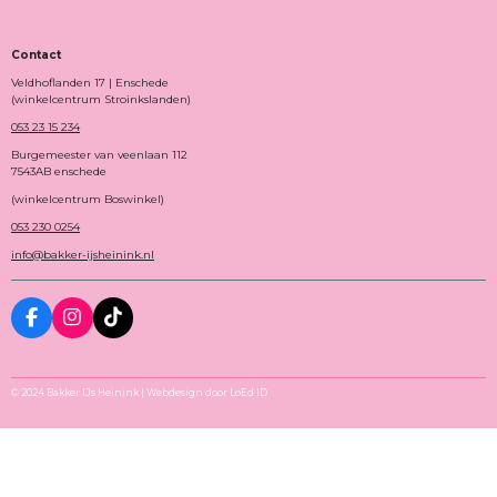
Contact
Veldhoflanden 17 | Enschede
(winkelcentrum Stroinkslanden)
053 23 15 234
Burgemeester van veenlaan 112
7543AB enschede
(winkelcentrum Boswinkel)
053 230 0254
info@bakker-ijsheinink.nl
F
I
T
A
N
I
C
S
K
E
T
T
B
A
O
© 2024 Bakker IJs Heinink | Webdesign door LoEd ID
O
G
K
O
R
K
A
M