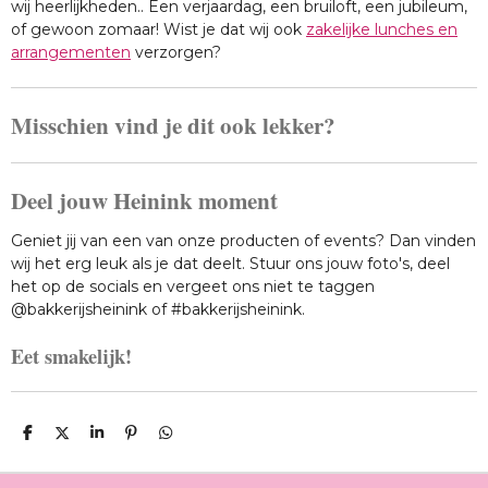
wij heerlijkheden.. Een verjaardag, een bruiloft, een jubileum,
of gewoon zomaar! Wist je dat wij ook
zakelijke lunches en
arrangementen
verzorgen?
Misschien vind je dit ook lekker?
Deel jouw Heinink moment
Geniet jij van een van onze producten of events? Dan vinden
wij het erg leuk als je dat deelt. Stuur ons jouw foto's, deel
het op de socials en vergeet ons niet te taggen
@bakkerijsheinink of #bakkerijsheinink.
Eet smakelijk!
D
D
S
P
D
E
E
H
I
E
L
E
A
N
L
E
L
R
N
E