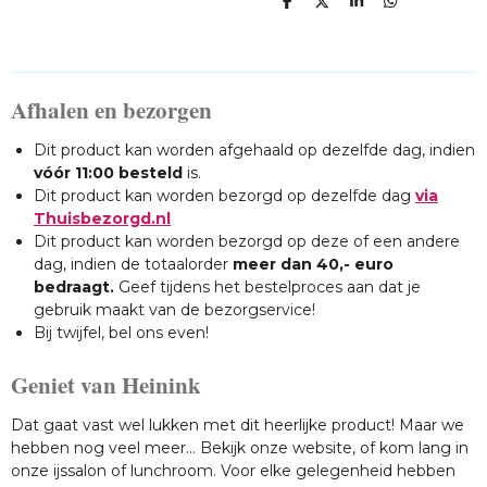
D
D
S
D
E
E
H
E
L
E
A
L
E
L
R
E
N
E
N
Afhalen en bezorgen
Dit product kan worden afgehaald op dezelfde dag, indien
vóór 11:00 besteld
is.
Dit product kan worden bezorgd op dezelfde dag
via
Thuisbezorgd.nl
Dit product kan worden bezorgd op deze of een andere
dag, indien de totaalorder
meer dan 40,- euro
bedraagt.
Geef tijdens het bestelproces aan dat je
gebruik maakt van de bezorgservice!
Bij twijfel, bel ons even!
Geniet van Heinink
Dat gaat vast wel lukken met dit heerlijke product! Maar we
hebben nog veel meer... Bekijk onze website, of kom lang in
onze ijssalon of lunchroom. Voor elke gelegenheid hebben