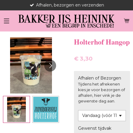
Afhalen, bezorgen en verzenden
Ga
direct
naar
de
hoofdinhoud
Holterhof Hangop
€ 3,30
Afhalen of Bezorgen
Tijdens het afrekenen
kies je voor bezorgen of
afhalen, hier vink je de
gewenste dag aan.
Gewenst tijdvak