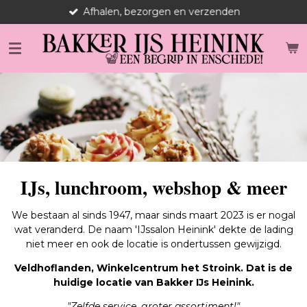
Afhalen, bezorgen en verzenden
Ga
direct
naar
de
hoofdinhoud
IJs, lunchroom, webshop & meer
We bestaan al sinds 1947, maar sinds maart 2023 is er nogal
wat veranderd. De naam 'IJssalon Heinink' dekte de lading
niet meer en ook de locatie is ondertussen gewijzigd.
Veldhoflanden, Winkelcentrum het Stroink. Dat is de
huidige locatie van Bakker IJs Heinink.
"Zelfde service, groter assortiment!"