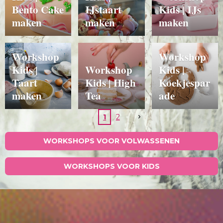
Bento Cake
IJstaart
Kids | IJs
maken
maken
maken
Workshop
Workshop
Kids |
Workshop
Kids |
Taart
Kids | High
Koekjespar
maken
Tea
ade
1
2
WORKSHOPS VOOR VOLWASSENEN
WORKSHOPS VOOR KIDS