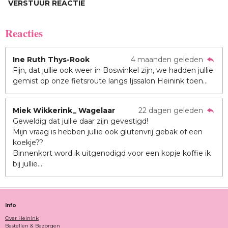
VERSTUUR REACTIE
Reacties
Ine Ruth Thys-Rook
4 maanden geleden
Fijn, dat jullie ook weer in Boswinkel zijn, we hadden jullie
gemist op onze fietsroute langs Ijssalon Heinink toen...
Miek Wikkerink_ Wagelaar
22 dagen geleden
Geweldig dat jullie daar zijn gevestigd!
Mijn vraag is hebben jullie ook glutenvrij gebak of een
koekje??
Binnenkort word ik uitgenodigd voor een kopje koffie ik
bij jullie…
Info
Over Heinink
Bestellen & Bezorgen