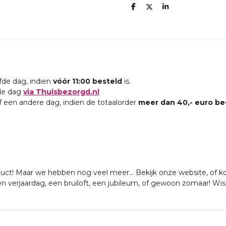
D
D
S
E
E
H
L
E
A
E
L
R
N
E
fde dag, indien
vóór 11:00 besteld
is.
fde dag
via Thuisbezorgd.nl
 een andere dag, indien de totaalorder
meer dan 40,- euro be
duct! Maar we hebben nog veel meer... Bekijk onze website, of k
n verjaardag, een bruiloft, een jubileum, of gewoon zomaar! Wist