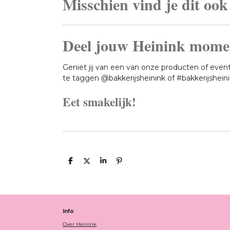
Misschien vind je dit ook
Deel jouw Heinink mome
Geniet jij van een van onze producten of events
te taggen @bakkerijsheinink of #bakkerijsheini
Eet smakelijk!
D
D
S
P
E
E
H
I
L
E
A
N
E
L
R
N
N
E
E
N
Info
Over Heinink