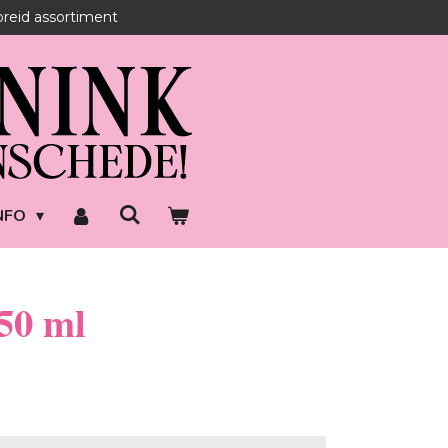
reid assortiment
NFO
50 ml