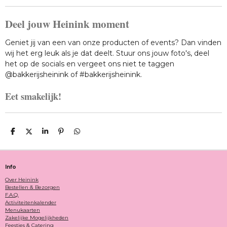
Deel jouw Heinink moment
Geniet jij van een van onze producten of events? Dan vinden
wij het erg leuk als je dat deelt. Stuur ons jouw foto's, deel
het op de socials en vergeet ons niet te taggen
@bakkerijsheinink of #bakkerijsheinink.
Eet smakelijk!
D
D
S
P
D
E
E
H
I
E
L
E
A
N
L
E
L
R
N
E
N
E
E
N
Info
N
Over Heinink
Bestellen & Bezorgen
F.A.Q.
Activiteitenkalender
Menukaarten
Zakelijke Mogelijkheden
Feestjes & Catering