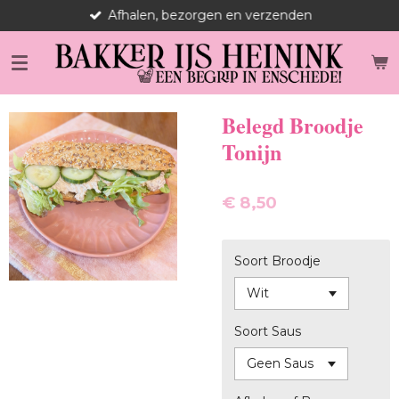
Afhalen, bezorgen en verzenden
Ga
direct
naar
de
hoofdinhoud
Belegd Broodje
Tonijn
€ 8,50
Soort Broodje
Soort Saus