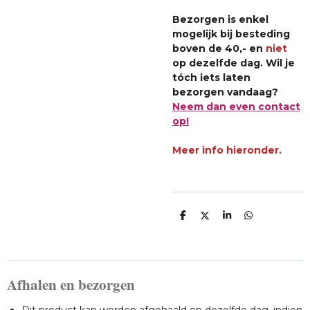
Bezorgen is enkel
mogelijk bij besteding
boven de 40,- en
niet
op dezelfde dag. Wil je
tóch iets laten
bezorgen vandaag?
Neem dan even contact
op!
Meer info hieronder.
D
D
S
D
E
E
H
E
L
E
A
L
E
L
R
E
N
E
N
Afhalen en bezorgen