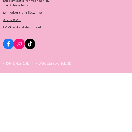
Burgemeester van veenlaan 112
7543AB enschede
(winkelcentrum Boswinkel)
053 230 0254
info@bakker-ijsheinink.nl
F
I
T
A
N
I
C
S
K
E
T
T
B
A
O
© 2024 Bakker IJs Heinink | Webdesign door LoEd ID
O
G
K
O
R
K
A
M