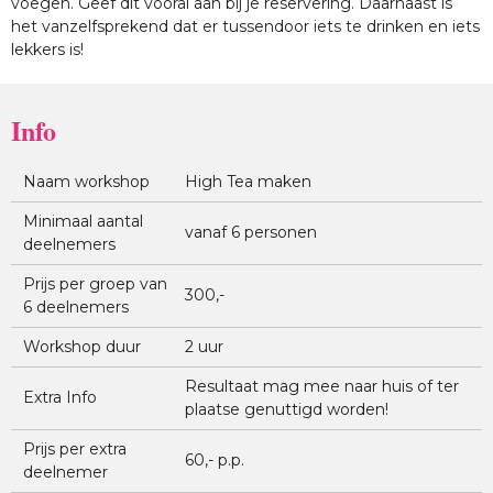
voegen. Geef dit vooral aan bij je reservering. Daarnaast is
het vanzelfsprekend dat er tussendoor iets te drinken en iets
lekkers is!
Info
Naam workshop
High Tea maken
Minimaal aantal
vanaf 6 personen
deelnemers
Prijs per groep van
300,-
6 deelnemers
Workshop duur
2 uur
Resultaat mag mee naar huis of ter
Extra Info
plaatse genuttigd worden!
Prijs per extra
60,- p.p.
deelnemer