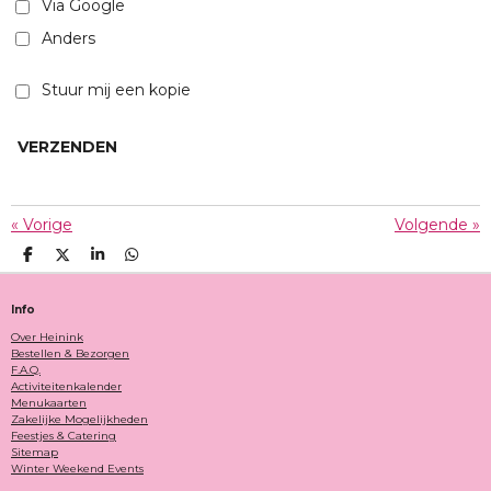
Via Google
Anders
Stuur mij een kopie
VERZENDEN
«
Vorige
Volgende
»
D
D
S
D
E
E
H
E
L
E
A
L
E
L
R
E
Info
N
E
N
Over Heinink
Bestellen & Bezorgen
F.A.Q.
Activiteitenkalender
Menukaarten
Zakelijke Mogelijkheden
Feestjes & Catering
Sitemap
Winter Weekend Events